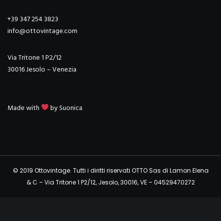
+39 347 254 3823
info@ottovintage.com
Via Tritone 1 P2/12
30016 Jesolo – Venezia
Made with
by
Suonica
© 2019 Ottovintage. Tutti i diritti riservati OTTO Sas di Lamon Elena
& C – Via Tritone 1 P2/12, Jesolo, 30016, VE – 04529470272