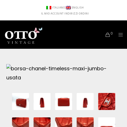
ITALIANO
ENGLISH
IL MIO ACCOUNT
INDIRIZZI
ORDINI
0