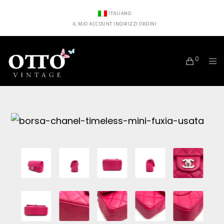
ITALIANO
IL MIO ACCOUNT
INDIRIZZI
ORDINI
0