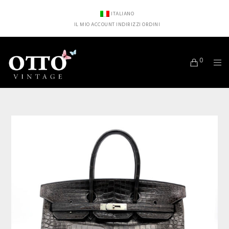
ITALIANO
IL MIO ACCOUNT
INDIRIZZI
ORDINI
0