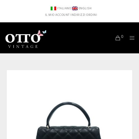
ITALIANO
ENGLISH
IL MIO ACCOUNT
INDIRIZZI
ORDINI
0