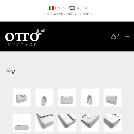
ITALIANO
ENGLISH
IL MIO ACCOUNT
INDIRIZZI
ORDINI
0