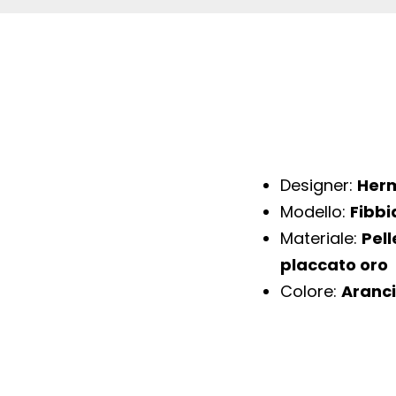
Designer:
Her
Modello:
Fibbi
Materiale:
Pell
placcato oro
Colore:
Aranc