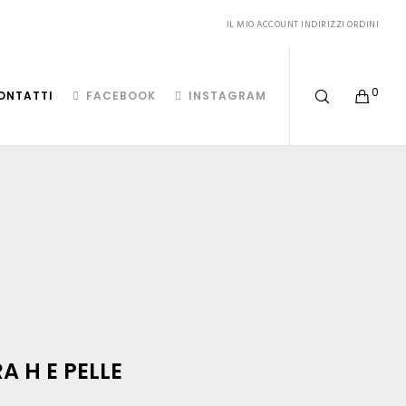
IL MIO ACCOUNT
INDIRIZZI
ORDINI
0
ONTATTI
FACEBOOK
INSTAGRAM
A H E PELLE