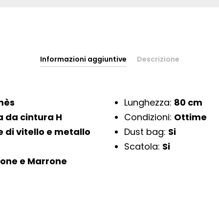
Informazioni aggiuntive
Descrizione
mès
Lunghezza:
80 cm
a da cintura H
Condizioni:
Ottime
e di vitello e metallo
Dust bag:
Si
Scatola:
Si
ione e Marrone