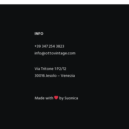
INFO
+39 347 254 3823
info@ottovintage.com
Via Tritone 1 P2/12
30016 Jesolo – Venezia
Made with
by
Suonica