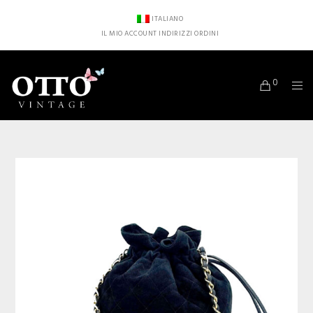
ITALIANO
IL MIO ACCOUNT
INDIRIZZI
ORDINI
0