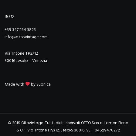
INFO
+39 347 254 3823
info@ottovintage.com
Via Tritone 1 P2/12
30016 Jesolo – Venezia
Made with
by
Suonica
© 2019 Ottovintage. Tutti i diritti riservati OTTO Sas di Lamon Elena
& C – Via Tritone 1 P2/12, Jesolo, 30016, VE – 04529470272