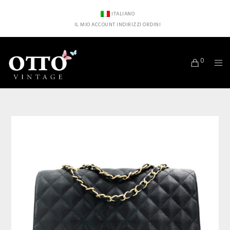
ITALIANO
IL MIO ACCOUNT
INDIRIZZI
ORDINI
0